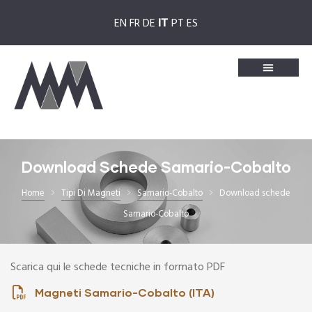
EN
FR
DE
PT
ES
IT
rro
Download Schede Samario-Cobalto
Home
Tipi Di Magneti
Samario-Cobalto
Download schede
Samario-Cobalto
Scarica qui le schede tecniche in formato PDF
Magneti Samario-Cobalto (ITA)