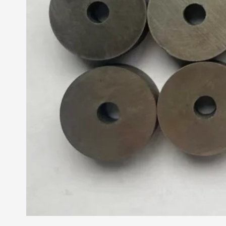
netica
balto