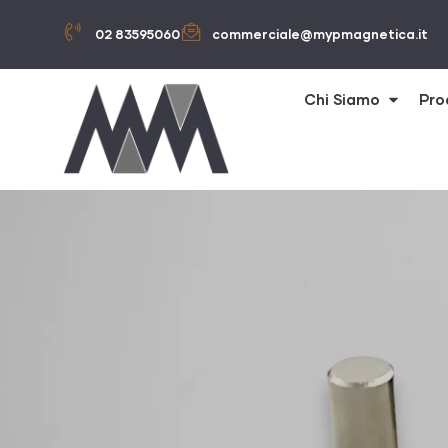
02 83595060
commerciale@mypmagnetica.it
Chi Siamo
Pro
rro