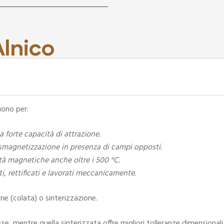
Alnico
uono per:
forte capacità di attrazione.
a smagnetizzazione in presenza di campi opposti.
tà magnetiche anche oltre i 500 °C.
i, rettificati e lavorati meccanicamente.
ne (colata) o sinterizzazione.
, mentre quella sinterizzata offre migliori tolleranze dimensionali