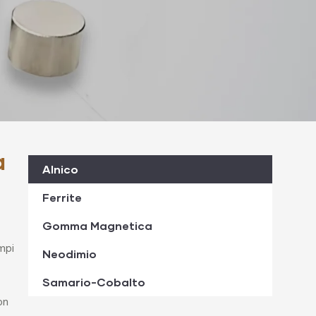
a
Alnico
Ferrite
Gomma Magnetica
mpi
Neodimio
Samario-Cobalto
on