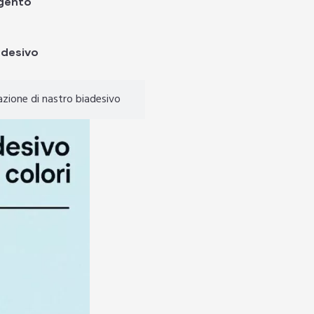
rgento
adesivo
azione di nastro biadesivo